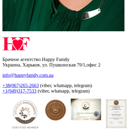
Брачное агентство Happy Family
Украина
,
Харьков
,
ул. Пушкинская 79/1,офис 2
info@happyfamily.com.ua
+38(067)265-2663
(viber, whatsapp, telegram)
+1(949)317-7533
(viber, whatsapp, telegram)