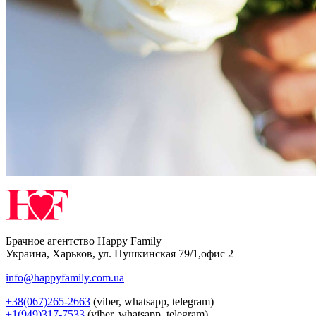
Брачное агентство Happy Family
Украина
,
Харьков
,
ул. Пушкинская 79/1,офис 2
info@happyfamily.com.ua
+38(067)265-2663
(viber, whatsapp, telegram)
+1(949)317-7533
(viber, whatsapp, telegram)