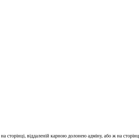
на сторінці, віддаленій карною долонею адміну, або ж на сторінц